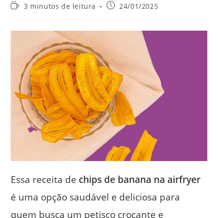
do
do
Tempo
Post
3 minutos de leitura
24/01/2025
post:
post:
de
publicado:
leitura:
Essa receita de
chips de banana na airfryer
é uma opção saudável e deliciosa para
quem busca um petisco crocante e