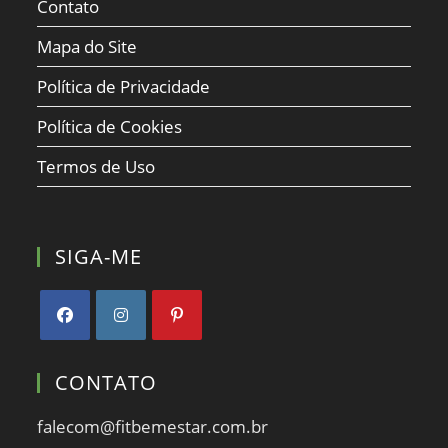
Contato
Mapa do Site
Política de Privacidade
Política de Cookies
Termos de Uso
SIGA-ME
Abre
Abre
Abre
em
em
em
CONTATO
uma
uma
uma
nova
nova
nova
falecom@fitbemestar.com.br
aba
aba
aba