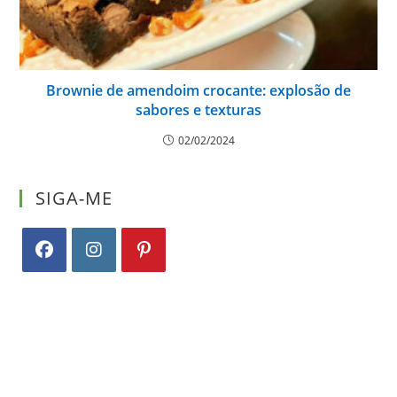
Brownie de amendoim crocante: explosão de
sabores e texturas
02/02/2024
SIGA-ME
Abre
Abre
Abre
em
em
em
uma
uma
uma
nova
nova
nova
aba
aba
aba