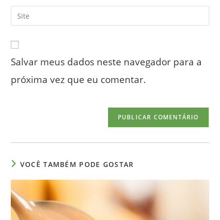
nome
endereço
Digite
de
de
o
usuário
e-
URL
para
mail
do
comentar
para
Salvar meus dados neste navegador para a
seu
comentar
site
próxima vez que eu comentar.
(opcional)
VOCÊ TAMBÉM PODE GOSTAR