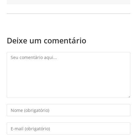
Deixe um comentário
Comentário
Digite
seu
nome
Digite
ou
seu