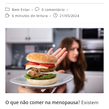
Categoria
Comentários
Bem Estar
0 comentário
do
do
Tempo
Post
6 minutos de leitura
21/05/2024
post:
post:
de
publicado:
leitura:
O que não comer na menopausa
? Existem