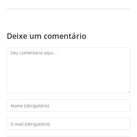
Deixe um comentário
Comentário
Digite
seu
nome
Digite
ou
seu
nome