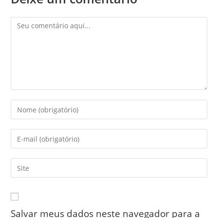
Comentário
Digite
seu
nome
Digite
ou
seu
nome
endereço
Digite
de
de
o
usuário
e-
URL
para
mail
do
comentar
para
Salvar meus dados neste navegador para a
seu