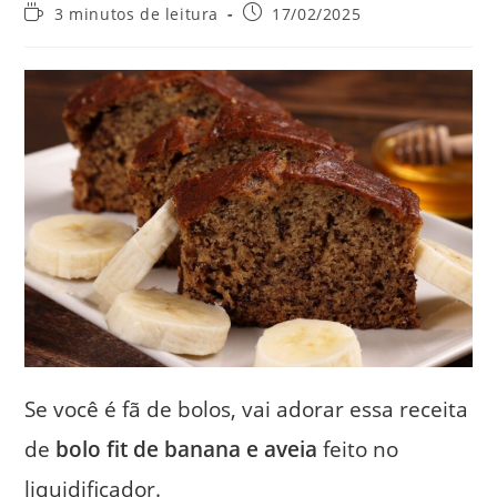
do
do
Tempo
Post
3 minutos de leitura
17/02/2025
post:
post:
de
publicado:
leitura:
Se você é fã de bolos, vai adorar essa receita
de
bolo fit de banana e aveia
feito no
liquidificador.