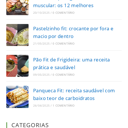
muscular: os 12 melhores
20/10/2025
/
0 COMENTÁRIO
Pastelzinho fit: crocante por fora e
macio por dentro
21/05/2025
/
0 COMENTÁRIO
Pão Fit de Frigideira: uma receita
prática e saudável
09/05/2025
/
0 COMENTÁRIO
Panqueca Fit: receita saudável com
baixo teor de carboidratos
26/04/2025
/
1 COMENTÁRIO
CATEGORIAS