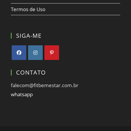
Termos de Uso
SIGA-ME
Abre
Abre
Abre
em
em
em
CONTATO
uma
uma
uma
nova
nova
nova
falecom@fitbemestar.com.br
aba
aba
aba
whatsapp