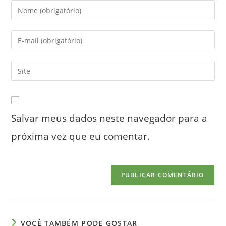
Digite
seu
nome
Digite
ou
seu
nome
endereço
Digite
de
de
o
usuário
e-
URL
para
mail
do
comentar
para
Salvar meus dados neste navegador para a
seu
comentar
site
próxima vez que eu comentar.
(opcional)
VOCÊ TAMBÉM PODE GOSTAR