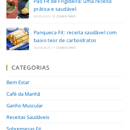
Pão Fit de Frigideira: uma receita
prática e saudável
09/05/2025
/
0 COMENTÁRIO
Panqueca Fit: receita saudável com
baixo teor de carboidratos
26/04/2025
/
1 COMENTÁRIO
CATEGORIAS
Bem Estar
Café da Manhã
Ganho Muscular
Receitas Saudáveis
Sobremesas Fit