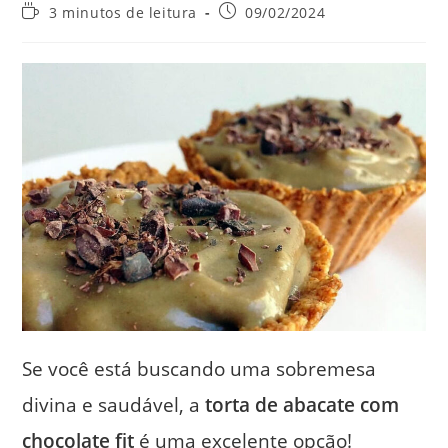
do
do
Tempo
Post
3 minutos de leitura
09/02/2024
post:
post:
de
publicado:
leitura:
Se você está buscando uma sobremesa
divina e saudável, a
torta de abacate com
chocolate fit
é uma excelente opção!