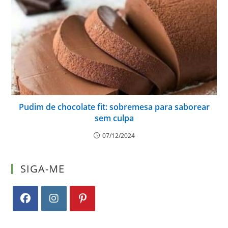
Pudim de chocolate fit: sobremesa para saborear
sem culpa
07/12/2024
SIGA-ME
Abre
Abre
Abre
em
em
em