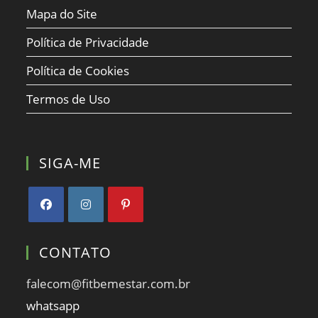
Mapa do Site
Política de Privacidade
Política de Cookies
Termos de Uso
SIGA-ME
Abre
Abre
Abre
em
em
em
CONTATO
uma
uma
uma
nova
nova
nova
falecom@fitbemestar.com.br
aba
aba
aba
whatsapp