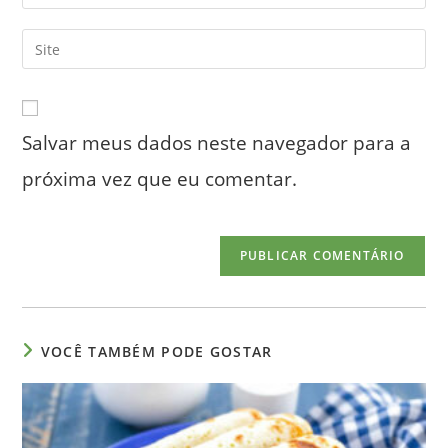
seu
nome
endereço
Digite
de
de
o
usuário
e-
URL
para
mail
do
comentar
para
Salvar meus dados neste navegador para a
seu
comentar
site
próxima vez que eu comentar.
(opcional)
VOCÊ TAMBÉM PODE GOSTAR