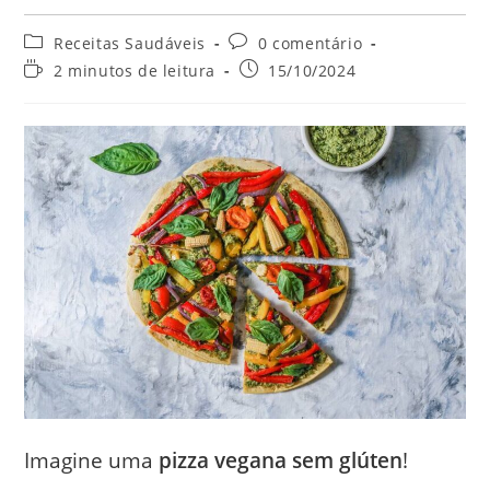
Categoria
Comentários
Receitas Saudáveis
0 comentário
do
do
Tempo
Post
2 minutos de leitura
15/10/2024
post:
post:
de
publicado:
leitura:
Imagine uma
pizza vegana sem glúten
!