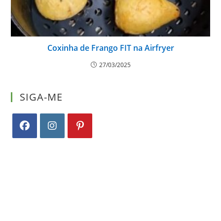
Coxinha de Frango FIT na Airfryer
27/03/2025
SIGA-ME
Abre
Abre
Abre
em
em
em
uma
uma
uma
nova
nova
nova
aba
aba
aba